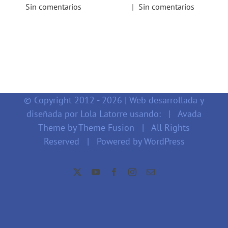
Sin comentarios
|
Sin comentarios
© Copyright 2012 -
2026 | Web desarrollada y
diseñada por
Lola Latorre
usando: | Avada
Theme by
Theme Fusion
| All Rights
Reserved | Powered by
WordPress
X
YouTube
Facebook
Instagram
Correo
electrónico