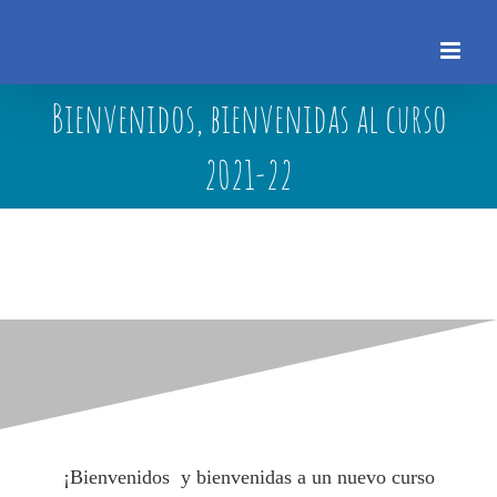
Skip
to
content
Bienvenidos, bienvenidas al curso
2021-22
¡Bienvenidos y bienvenidas a un nuevo curso