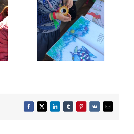
Facebook
X
LinkedIn
Tumblr
Pinterest
Vk
Correo
electrónico