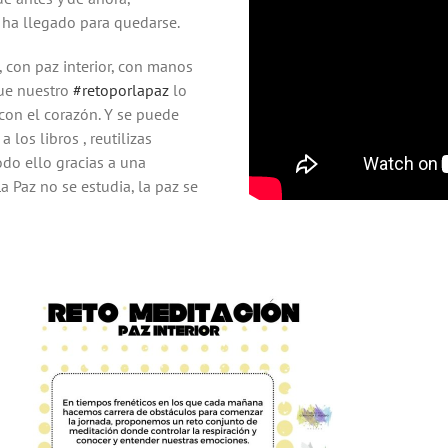
 ha llegado para quedarse.
, con paz interior, con manos
que nuestro
#retoporlapaz
lo
on el corazón. Y se puede
 los libros , reutilizas
odo ello gracias a una
 Paz no se estudia, la paz se