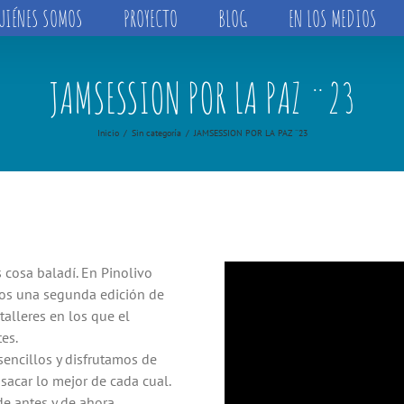
UIÉNES SOMOS
PROYECTO
BLOG
EN LOS MEDIOS
JAMSESSION POR LA PAZ ¨23
Inicio
Sin categoría
JAMSESSION POR LA PAZ ¨23
s cosa baladí. En Pinolivo
amos una segunda edición de
alleres en los que el
es.
sencillos y disfrutamos de
sacar lo mejor de cada cual.
e antes y de ahora,